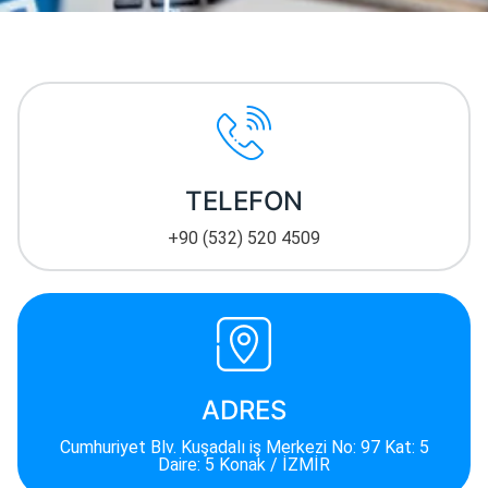
TELEFON
+90 (532) 520 4509
ADRES
Cumhuriyet Blv. Kuşadalı iş Merkezi No: 97 Kat: 5
Daire: 5 Konak / İZMİR